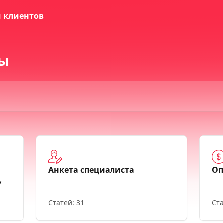
ты
Анкета специалиста
Оп
у
Статей: 31
Ста