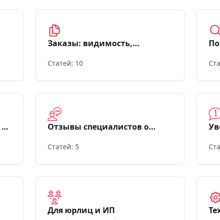
Заказы: видимость,
По
фильтры, уведомления
Статей: 10
Ста
 со
Отзывы специалистов о
Ув
работе с клиентами
пр
Статей: 5
Ста
Для юрлиц и ИП
Те